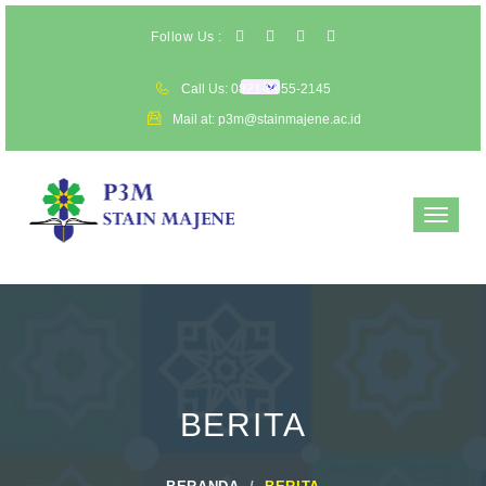
Follow Us :
Call Us: 0821-8955-2145
Mail at: p3m@stainmajene.ac.id
Toggle
navigat
BERITA