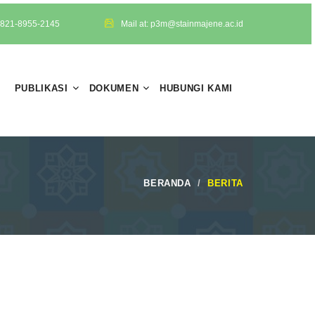
 0821-8955-2145
Mail at: p3m@stainmajene.ac.id
PUBLIKASI
DOKUMEN
HUBUNGI KAMI
BERANDA
BERITA