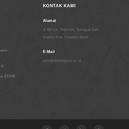
KONTAK KAMI
Alamat
Jl. Blk Kel. Totoli Kec. Banggae Kab.
Majene Prov. Sulawesi Barat
asis
E-Mail
p3m@stainmajene.ac.id
.0
sa STAIN