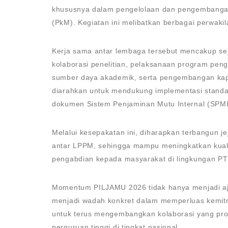
khususnya dalam pengelolaan dan pengembangan
(PkM). Kegiatan ini melibatkan berbagai perwaki
Kerja sama antar lembaga tersebut mencakup sej
kolaborasi penelitian, pelaksanaan program pen
sumber daya akademik, serta pengembangan kapas
diarahkan untuk mendukung implementasi standa
dokumen Sistem Penjaminan Mutu Internal (SPMI
Melalui kesepakatan ini, diharapkan terbangun je
antar LPPM, sehingga mampu meningkatkan kualit
pengabdian kepada masyarakat di lingkungan PT
Momentum PILJAMU 2026 tidak hanya menjadi aja
menjadi wadah konkret dalam memperluas kemi
untuk terus mengembangkan kolaborasi yang pro
perguruan tinggi di tingkat nasional.