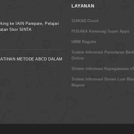
LAYANAN
SIAKAD Cloud
ng ke IAIN Parepare, Pelajari
katan Skor SINTA
PUSAKA Kemenag Super Apps
UMM Reguler
Sistem Informasi Persutaran Berb
Online
ELATIHAN METODE ABCD DALAM
SIstem Informasi Kepegawaian v5
Sistem Informasi Dosen Luar Bia
Majene